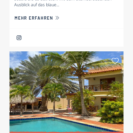
Ausblick auf das blaue...
ÜBER BOUTIQUE HOTEL BOUGAINV
MEHR ERFAHREN
Als Fa