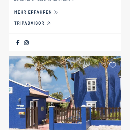
ÜBER BELNEM HOUSE BONAIRE
MEHR ERFAHREN
TRIPADVISOR
Als Fa