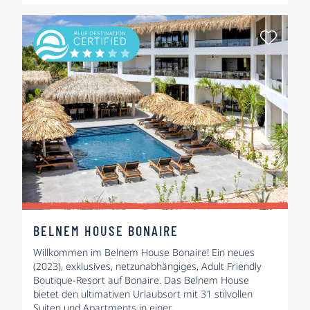
Als Fa
BELNEM HOUSE BONAIRE
Willkommen im Belnem House Bonaire! Ein neues
(2023), exklusives, netzunabhängiges, Adult Friendly
Boutique-Resort auf Bonaire. Das Belnem House
bietet den ultimativen Urlaubsort mit 31 stilvollen
Suiten und Apartments in einer...