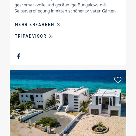
geschmackvolle und geräumige Bungalows mit
Selbstverpflegung inmitten schöner privater Gärten.
ÜBER BONAIRE HOLIDAY APARTME
MEHR ERFAHREN
TRIPADVISOR
Als Fa