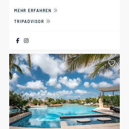
ÜBER BEACHES APARTMENTS BON
MEHR ERFAHREN
TRIPADVISOR
Als Fa