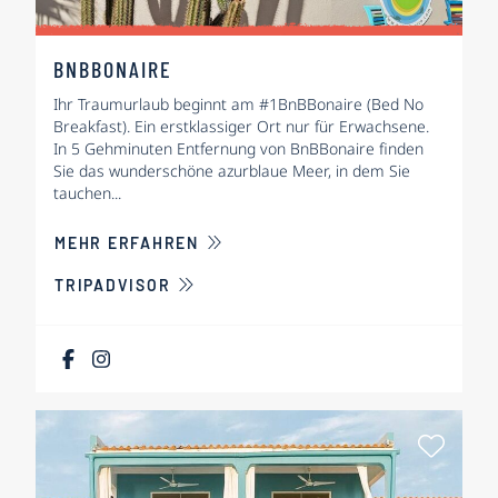
BNBBONAIRE
Ihr Traumurlaub beginnt am #1BnBBonaire (Bed No
Breakfast). Ein erstklassiger Ort nur für Erwachsene.
In 5 Gehminuten Entfernung von BnBBonaire finden
Sie das wunderschöne azurblaue Meer, in dem Sie
tauchen...
ÜBER BNBBONAIRE
MEHR ERFAHREN
TRIPADVISOR
Als Fa