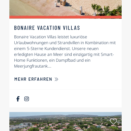
BONAIRE VACATION VILLAS
Bonaire Vacation Villas leistet luxuriöse
Urlaubwohnungen und Strandvillen in Kombination mit
einem 5-Sterne Kundendienst. Unsere neuen
erledigten Hause an Meer sind einzigartig mit Smart-
Home Funktionen, ein Dampfbad und ein
Meerjungfrautank....
ÜBER BONAIRE VACATION VILLAS
MEHR ERFAHREN
Als Fa