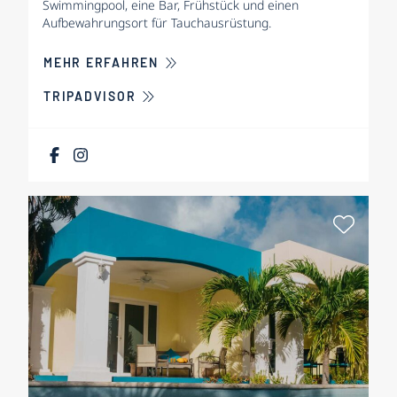
Swimmingpool, eine Bar, Frühstück und einen
Aufbewahrungsort für Tauchausrüstung.
ÜBER ALL SEASONS APARTMENTS
MEHR ERFAHREN
TRIPADVISOR
Als Fa