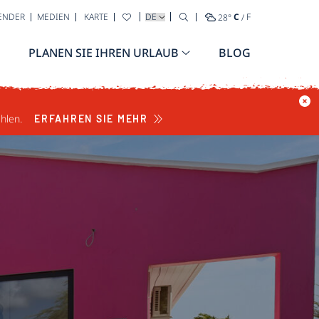
WÄHLEN SIE IHRE SPRACHE AUS
ENDER
MEDIEN
KARTE
28
°
C
/
F
PLANEN SIE IHREN URLAUB
BLOG
hlen.
ERFAHREN SIE MEHR