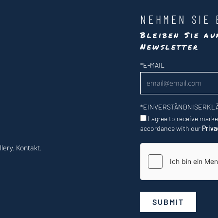
NEHMEN SIE 
Bleiben Sie a
Newsletter
Newsletter
*
E-MAIL
*
EINVERSTÄNDNISERKL
I agree to receive mark
accordance with our
Priva
lery
.
Kontakt
.
SUBMIT