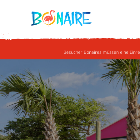
WEITER ZUM INHALT
Besucher Bonaires müssen eine Einrei