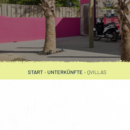
START
›
UNTERKÜNFTE
›
QVILLAS