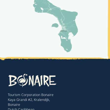
Tourism Corporation Bonaire
Kaya Grandi #2, Kralendijk,
Bonaire
Dutch Caribbean