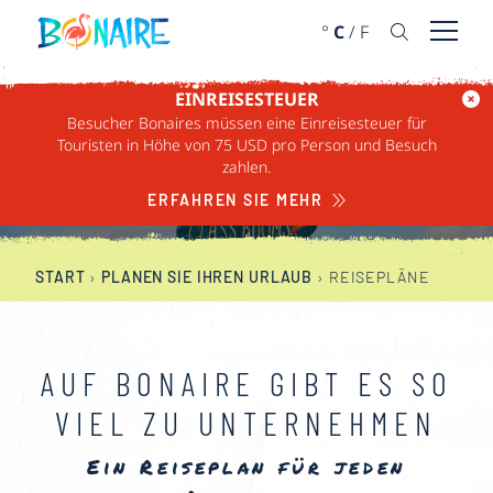
WEITER ZUM INHALT
°
C
/
F
Menü ö
EINREISESTEUER
Besucher Bonaires müssen eine Einreisesteuer für
REISEPLÄNE
Touristen in Höhe von 75 USD pro Person und Besuch
zahlen.
ERFAHREN SIE MEHR
START
›
PLANEN SIE IHREN URLAUB
›
REISEPLÄNE
AUF BONAIRE GIBT ES SO
VIEL ZU UNTERNEHMEN
Ein Reiseplan für jeden