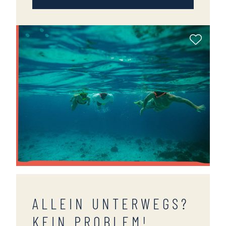
Als Fa
ALLEIN UNTERWEGS?
KEIN PROBLEM!