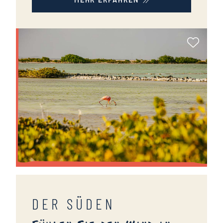
Als Fa
DER SÜDEN