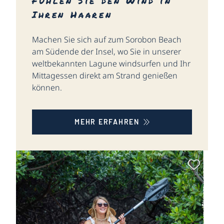
Fühlen Sie den Wind in
Ihren Haaren
Machen Sie sich auf zum Sorobon Beach
am Südende der Insel, wo Sie in unserer
weltbekannten Lagune windsurfen und Ihr
Mittagessen direkt am Strand genießen
können.
MEHR ERFAHREN
Als Fa