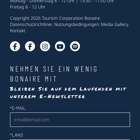
Montag - Donnerstag 8 - 12 Uhr | 13:30 - 17:00 Uhr
Freitag 8 - 12 Uhr
Copyright 2026 Tourism Corporation Bonaire
Datenschutzrichtlinie
.
Nutzungsbedingungen
.
Media Gallery
.
Kontakt
.
NEHMEN SIE EIN WENIG
BONAIRE MIT
Bleiben Sie auf dem Laufenden mit
unserem E-Newsletter
Newsletter
*
E-MAIL
*
LAND