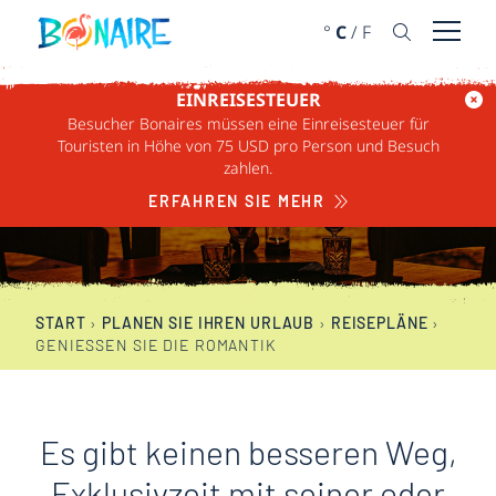
WEITER ZUM INHALT
°
C
/
F
Menü ö
EINREISESTEUER
Besucher Bonaires müssen eine Einreisesteuer für
GENIESSEN SIE DIE R
Touristen in Höhe von 75 USD pro Person und Besuch
zahlen.
OMANTIK
ERFAHREN SIE MEHR
START
›
PLANEN SIE IHREN URLAUB
›
REISEPLÄNE
›
GENIESSEN SIE DIE ROMANTIK
Es gibt keinen besseren Weg,
Exklusivzeit mit seiner oder