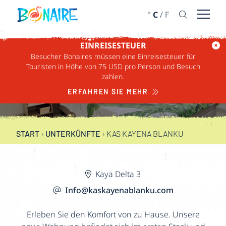
WEITER ZUM INHALT
°
C
/
F
Menü ö
EINREISESTEUER
Besucher Bonaires müssen eine Einreisesteuer für
Touristen in Höhe von 75 USD pro Person und Besuch
KAS KAYENA BLANKU
zahlen.
ERFAHREN SIE MEHR
START
›
UNTERKÜNFTE
›
KAS KAYENA BLANKU
Kaya Delta 3
Info@kaskayenablanku.com
Erleben Sie den Komfort von zu Hause. Unsere