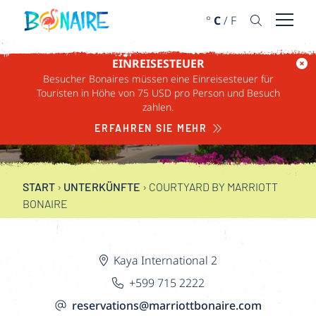
WEITER ZUM INHALT
°
C
/
F
Menü ö
EINREISESTEUER
Besucher Bonaires müssen eine Einreisesteuer für
COURTYARD BY
Touristen in Höhe von 75 USD pro Person und Besuch
zahlen.
MARRIOTT BONAIRE
ERFAHREN SIE MEHR
START
›
UNTERKÜNFTE
›
COURTYARD BY MARRIOTT
BONAIRE
Kaya International 2
+599 715 2222
reservations@marriottbonaire.com