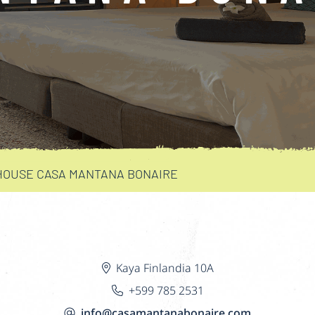
HOUSE CASA MANTANA BONAIRE
Kaya Finlandia 10A
+599 785 2531
info@casamantanabonaire.com