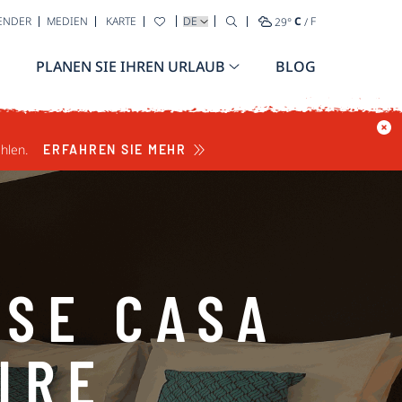
WÄHLEN SIE IHRE SPRACHE AUS
ENDER
MEDIEN
KARTE
29
°
C
/
F
PLANEN SIE IHREN URLAUB
BLOG
hlen.
ERFAHREN SIE MEHR
SE CASA
IRE