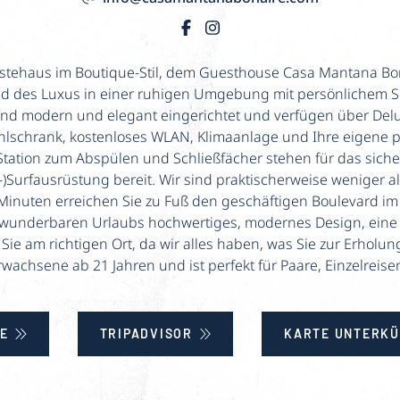
ehaus im Boutique-Stil, dem Guesthouse Casa Mantana Bona
d des Luxus in einer ruhigen Umgebung mit persönlichem Ser
ind modern und elegant eingerichtet und verfügen über Delu
lschrank, kostenloses WLAN, Klimaanlage und Ihre eigene pr
tation zum Abspülen und Schließfächer stehen für das sic
-)Surfausrüstung bereit. Wir sind praktischerweise weniger 
Minuten erreichen Sie zu Fuß den geschäftigen Boulevard im
s wunderbaren Urlaubs hochwertiges, modernes Design, eine
Sie am richtigen Ort, da wir alles haben, was Sie zur Erhol
wachsene ab 21 Jahren und ist perfekt für Paare, Einzelreis
E
TRIPADVISOR
KARTE UNTERKÜ