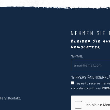
NEHMEN SIE 
Bleiben Sie a
Newsletter
Newsletter
*
E-MAIL
*
EINVERSTÄNDNISERKL
I agree to receive mark
accordance with our
Priva
lery
.
Kontakt
.