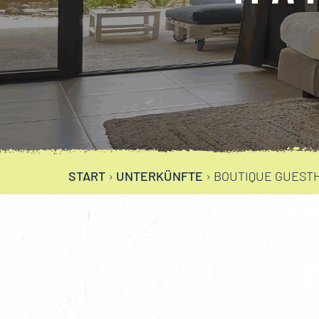
START
›
UNTERKÜNFTE
›
BOUTIQUE GUEST