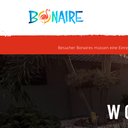
WEITER ZUM INHALT
Besucher Bonaires müssen eine Einrei
W