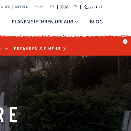
WÄHLEN SIE IHRE SPRACHE AUS
ENDER
MEDIEN
KARTE
29
°
C
/
F
PLANEN SIE IHREN URLAUB
BLOG
hlen.
ERFAHREN SIE MEHR
RE