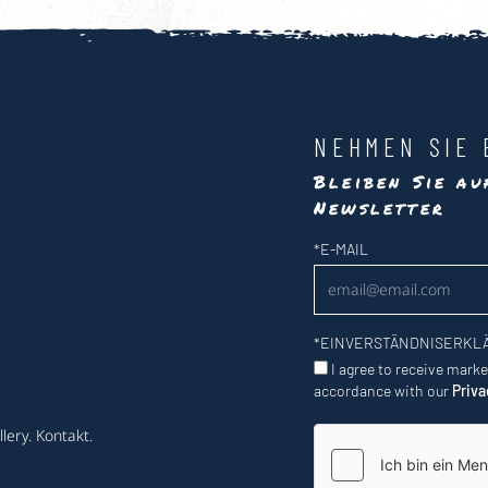
NEHMEN SIE 
Bleiben Sie a
Newsletter
Newsletter
*
E-MAIL
*
EINVERSTÄNDNISERKL
I agree to receive mark
accordance with our
Priva
lery
.
Kontakt
.