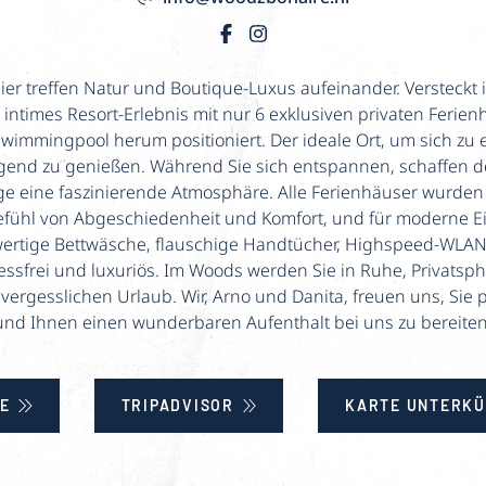
er treffen Natur und Boutique-Luxus aufeinander. Versteckt 
ntimes Resort-Erlebnis mit nur 6 exklusiven privaten Ferienh
immingpool herum positioniert. Der ideale Ort, um sich zu
gend zu genießen. Während Sie sich entspannen, schaffen d
ge eine faszinierende Atmosphäre. Alle Ferienhäuser wurden 
efühl von Abgeschiedenheit und Komfort, und für moderne E
wertige Bettwäsche, flauschige Handtücher, Highspeed-WLAN
essfrei und luxuriös. Im Woods werden Sie in Ruhe, Privatsp
ergesslichen Urlaub. Wir, Arno und Danita, freuen uns, Sie
und Ihnen einen wunderbaren Aufenthalt bei uns zu bereiten
E
TRIPADVISOR
KARTE UNTERKÜ