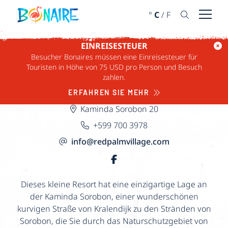
WEITER ZUM INHALT
°
C
/
F
Menü ö
RED PALM VILLAGE
START
›
UNTERKÜNFTE
›
RED PALM VILLAGE
EINREISESTEUER
Besucher Bonaires müssen eine Einreisesteuer für
Touristen in Höhe von 75 USD pro Person und Besuch
zahlen.
ERFAHREN SIE MEHR
Kaminda Sorobon 20
+599 700 3978
info@redpalmvillage.com
Dieses kleine Resort hat eine einzigartige Lage an
der Kaminda Sorobon, einer wunderschönen
kurvigen Straße von Kralendijk zu den Stränden von
Sorobon, die Sie durch das Naturschutzgebiet von