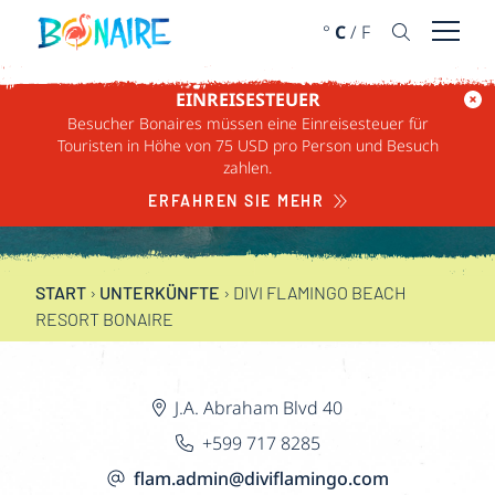
WEITER ZUM INHALT
°
C
/
F
Menü ö
EINREISESTEUER
DIVI FLAMINGO
Besucher Bonaires müssen eine Einreisesteuer für
Touristen in Höhe von 75 USD pro Person und Besuch
BEACH RESORT
zahlen.
BONAIRE
ERFAHREN SIE MEHR
START
›
UNTERKÜNFTE
›
DIVI FLAMINGO BEACH
RESORT BONAIRE
J.A. Abraham Blvd 40
+599 717 8285
flam.admin@diviflamingo.com