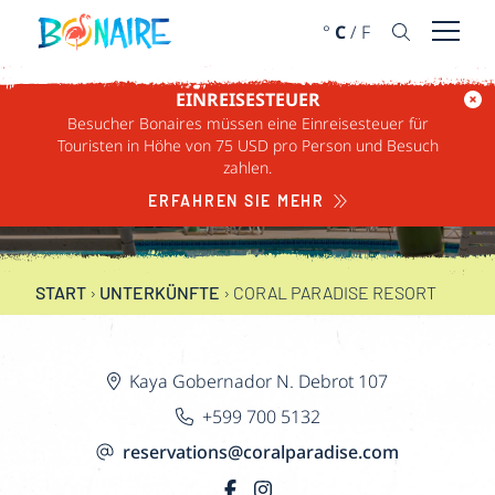
WEITER ZUM INHALT
°
C
/
F
Menü ö
EINREISESTEUER
Besucher Bonaires müssen eine Einreisesteuer für
CORAL PARADISE
Touristen in Höhe von 75 USD pro Person und Besuch
zahlen.
RESORT
ERFAHREN SIE MEHR
START
›
UNTERKÜNFTE
›
CORAL PARADISE RESORT
Kaya Gobernador N. Debrot 107
+599 700 5132
reservations@coralparadise.com