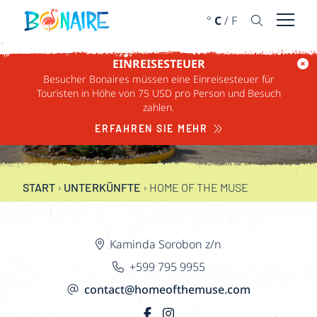
WEITER ZUM INHALT
°
C
/
F
Menü ö
EINREISESTEUER
Besucher Bonaires müssen eine Einreisesteuer für
Touristen in Höhe von 75 USD pro Person und Besuch
HOME OF THE MUSE
zahlen.
ERFAHREN SIE MEHR
START
›
UNTERKÜNFTE
›
HOME OF THE MUSE
Kaminda Sorobon z/n
+599 795 9955
contact@homeofthemuse.com