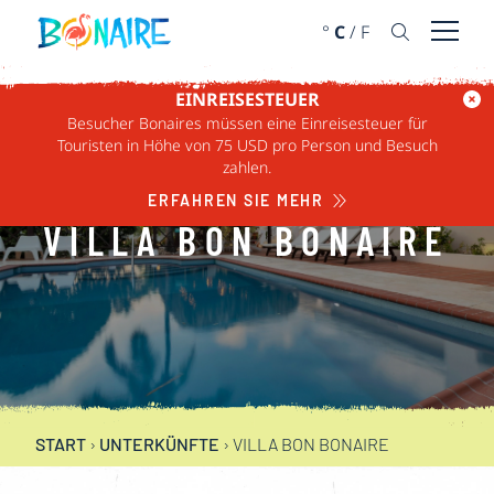
WEITER ZUM INHALT
°
C
/
F
Menü ö
EINREISESTEUER
Besucher Bonaires müssen eine Einreisesteuer für
Touristen in Höhe von 75 USD pro Person und Besuch
zahlen.
ERFAHREN SIE MEHR
VILLA BON BONAIRE
START
›
UNTERKÜNFTE
›
VILLA BON BONAIRE