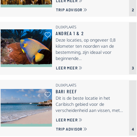
OVER ALICE IN WONDERLAND
LEER MEER
2
TRIP ADVISOR
DUIKPLAATS
ANDREA 1 & 2
Als Favoriet Selecteren: Andrea 1
Deze locaties, op ongeveer 0,8
kilometer ten noorden van de
bestemming, zijn ideaal voor
beginnende…
OVER ANDREA 1 & 2
3
LEER MEER
DUIKPLAATS
BARI REEF
Als Favoriet Selecteren: Bari Reef
Dit is de beste locatie in het
Caribisch gebied voor de
verscheidenheid aan vissen, met…
OVER BARI REEF
LEER MEER
4
TRIP ADVISOR