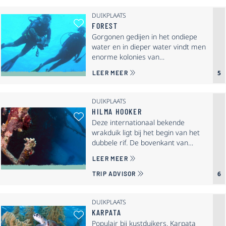
DUIKPLAATS
Als Favoriet Selecteren: Forest
FOREST
Gorgonen gedijen in het ondiepe
water en in dieper water vindt men
enorme kolonies van…
OVER FOREST
5
LEER MEER
DUIKPLAATS
HILMA HOOKER
Als Favoriet Selecteren: Hilma H
Deze internationaal bekende
wrakduik ligt bij het begin van het
dubbele rif. De bovenkant van…
OVER HILMA HOOKER
LEER MEER
6
TRIP ADVISOR
DUIKPLAATS
KARPATA
Als Favoriet Selecteren: Karpata
Populair bij kustduikers. Karpata