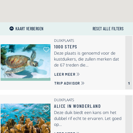
KAART VERBERGEN
RESET ALLE FILTERS
DUIKPLAATS
1000 STEPS
Als Favoriet Selecteren: 1000 Ste
Deze plaats is genoemd voor de
kustduikers, die zullen merken dat
de 67 treden die…
OVER 1000 STEPS
LEER MEER
1
TRIP ADVISOR
DUIKPLAATS
ALICE IN WONDERLAND
Als Favoriet Selecteren: Alice in
Deze duik biedt een kans om het
dubbel rif echt te ervaren. Let goed
op…