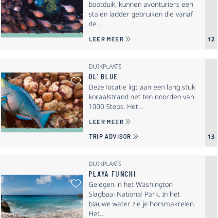
bootduik, kunnen avonturiers een
stalen ladder gebruiken die vanaf
de…
OVER OIL SLICK LEAP
12
LEER MEER
DUIKPLAATS
OL’ BLUE
Als Favoriet Selecteren: Ol’ Blue
Deze locatie ligt aan een lang stuk
koraalstrand net ten noorden van
1000 Steps. Het…
OVER OL’ BLUE
LEER MEER
13
TRIP ADVISOR
DUIKPLAATS
PLAYA FUNCHI
Als Favoriet Selecteren: Playa Fu
Gelegen in het Washington
Slagbaai National Park. In het
blauwe water zie je horsmakrelen.
Het…