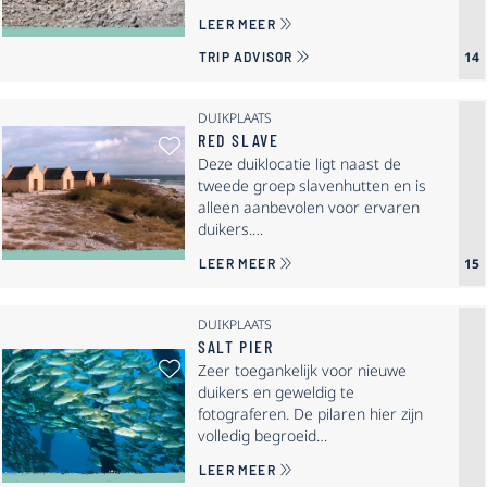
OVER PLAYA FUNCHI
LEER MEER
14
TRIP ADVISOR
DUIKPLAATS
RED SLAVE
Als Favoriet Selecteren: Red Slave
Deze duiklocatie ligt naast de
tweede groep slavenhutten en is
alleen aanbevolen voor ervaren
duikers.…
OVER RED SLAVE
15
LEER MEER
DUIKPLAATS
SALT PIER
Als Favoriet Selecteren: Salt Pier
Zeer toegankelijk voor nieuwe
duikers en geweldig te
fotograferen. De pilaren hier zijn
volledig begroeid…
OVER SALT PIER
LEER MEER