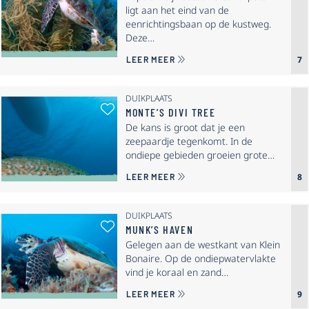
ligt aan het eind van de
eenrichtingsbaan op de kustweg.
Deze…
OVER KARPATA
7
LEER MEER
DUIKPLAATS
Als Favoriet Selecteren: Monte’s D
MONTE’S DIVI TREE
De kans is groot dat je een
zeepaardje tegenkomt. In de
ondiepe gebieden groeien grote…
OVER MONTE’S DIVI TREE
8
LEER MEER
DUIKPLAATS
Als Favoriet Selecteren: Munk’s 
MUNK’S HAVEN
Gelegen aan de westkant van Klein
Bonaire. Op de ondiepwatervlakte
vind je koraal en zand…
OVER MUNK’S HAVEN
9
LEER MEER