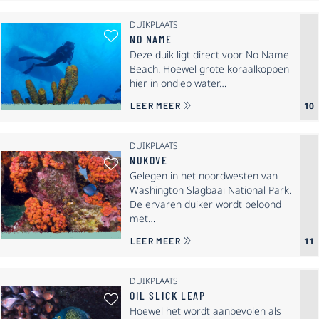
DUIKPLAATS
Als Favoriet Selecteren: No Name
NO NAME
Deze duik ligt direct voor No Name
Beach. Hoewel grote koraalkoppen
hier in ondiep water…
OVER NO NAME
10
LEER MEER
DUIKPLAATS
NUKOVE
Als Favoriet Selecteren: Nukove
Gelegen in het noordwesten van
Washington Slagbaai National Park.
De ervaren duiker wordt beloond
met…
OVER NUKOVE
11
LEER MEER
DUIKPLAATS
OIL SLICK LEAP
Als Favoriet Selecteren: Oil Slick 
Hoewel het wordt aanbevolen als