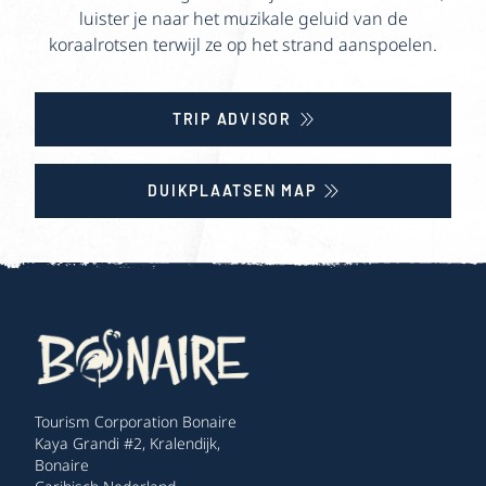
luister je naar het muzikale geluid van de
koraalrotsen terwijl ze op het strand aanspoelen.
TRIP ADVISOR
DUIKPLAATSEN MAP
Tourism Corporation Bonaire
Kaya Grandi #2, Kralendijk,
Bonaire