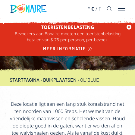
DOORGAAN NAAR ARTIKEL
°
C
/
F
Menu 
TOERISTENBELASTING
Bezoekers aan Bonaire moeten een toeristenbelasting
OL’ BLUE
betalen van $ 75 per persoon, per bezoek.
MEER INFORMATIE
6-25 METER (20-80 VOET)
STARTPAGINA
›
DUIKPLAATSEN
›
OL’ BLUE
Deze locatie ligt aan een lang stuk koraalstrand net
ten noorden van 1000 Steps. Het wemelt van de
vriendelijke maanvissen en scholende vissen. Houd
de diepte goed in de gaten, want er worden af en
toe walvishaaien gezien. Als je vanaf de kust duikt,