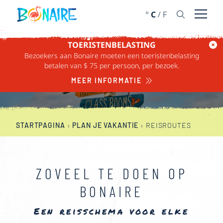
DOORGAAN NAAR ARTIKEL
°
C
/
F
Menu 
TOERISTENBELASTING
Bezoekers aan Bonaire moeten een toeristenbelasting
REISROUTES
betalen van $ 75 per persoon, per bezoek.
MEER INFORMATIE
STARTPAGINA
›
PLAN JE VAKANTIE
›
REISROUTES
ZOVEEL TE DOEN OP
BONAIRE
Een reisschema voor elke