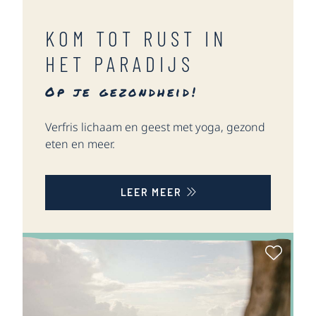
KOM TOT RUST IN
HET PARADIJS
Op je gezondheid!
Verfris lichaam en geest met yoga, gezond
eten en meer.
LEER MEER
Als Fav