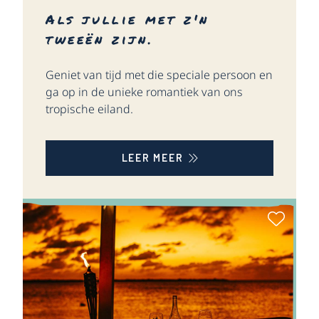
Als jullie met z'n
tweeën zijn.
Geniet van tijd met die speciale persoon en
ga op in de unieke romantiek van ons
tropische eiland.
LEER MEER
Als Fa