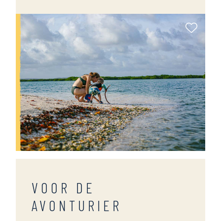
Als Fa
VOOR DE
AVONTURIER