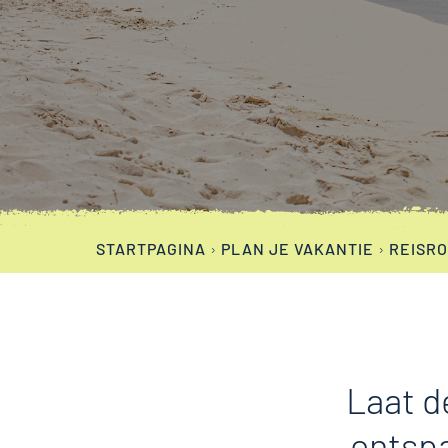
STARTPAGINA
›
PLAN JE VAKANTIE
›
REISR
Laat d
ontspa