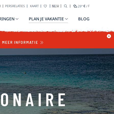
TAAL SELECTEREN
R
PERSRELATIES
KAART
29
°
C
/
F
RINGEN
PLAN JE VAKANTIE
BLOG
MEER INFORMATIE
BONAIRE