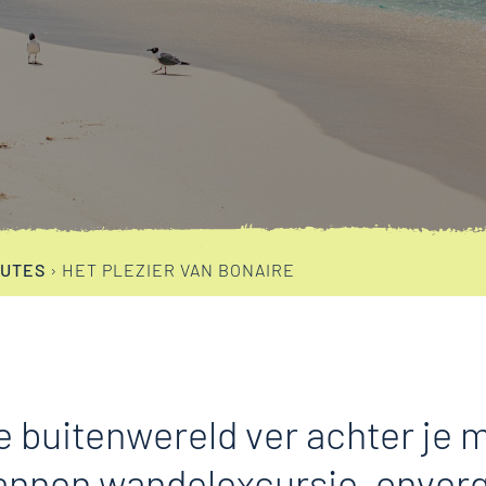
OUTES
›
HET PLEZIER VAN BONAIRE
e buitenwereld ver achter je 
nnen wandelexcursie, onverg