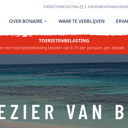
TOERISTENBELASTING
EVENEMENTENKALENDE
OVER BONAIRE
WAAR TE VERBLIJVEN
ERVA
TOERISTENBELASTING
n een toeristenbelasting betalen van $ 75 per persoon, per bezoek.
EZIER VAN 