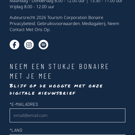
Maandag - Donderdag 8.00 - 12.00 uur | 13.30 - 17.00 uur
Vrijdag 8.00 - 12.00 uur
Auteursrecht 2026 Tourism Corporation Bonaire
Privacybeleid
.
Gebruiksvoorwaarden
.
Mediagalerij
.
Neem
Contact Met Ons Op
.
NEEM EEN STUKJE BONAIRE
MET JE MEE
Blijf op de hoogte met onze
digitale nieuwsbrief
Nieuwsbrief
*
E-MAILADRES
*
LAND