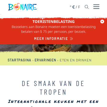
DOORGAAN NAAR ARTIKEL
°
C
/
F
Menu 
TOERISTENBELASTING
Bezoekers aan Bonaire moeten een toeristenbelasting
ETEN EN DRINKEN
betalen van $ 75 per persoon, per bezoek.
MEER INFORMATIE
STARTPAGINA
›
ERVARINGEN
›
ETEN EN DRINKEN
DE SMAAK VAN DE
TROPEN
Internationale keuken met een