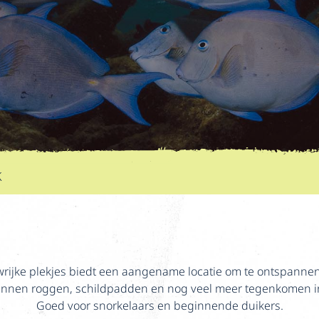
K
ijke plekjes biedt een aangename locatie om te ontspannen 
kunnen roggen, schildpadden en nog veel meer tegenkomen in
Goed voor snorkelaars en beginnende duikers.