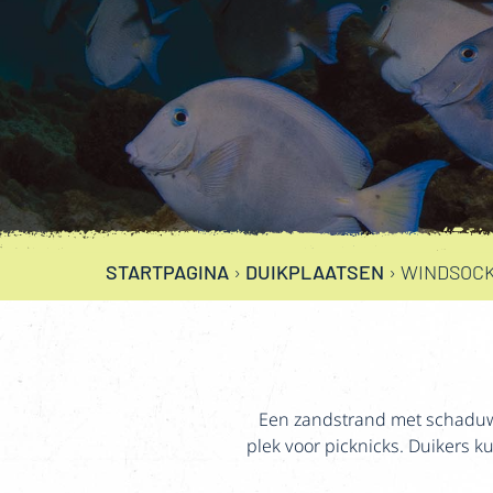
STARTPAGINA
›
DUIKPLAATSEN
›
WINDSOC
Een zandstrand met schaduwr
plek voor picknicks. Duikers 