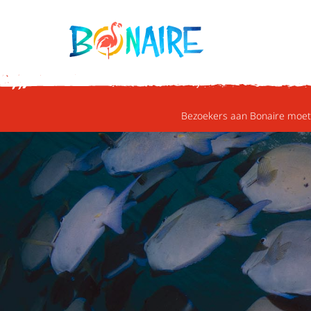
DOORGAAN NAAR ARTIKEL
Bezoekers aan Bonaire moete