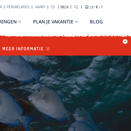
TAAL SELECTEREN
R
PERSRELATIES
KAART
28
°
C
/
F
RINGEN
PLAN JE VAKANTIE
BLOG
MEER INFORMATIE