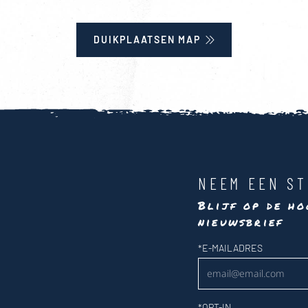
DUIKPLAATSEN MAP
NEEM EEN ST
Blijf op de ho
nieuwsbrief
Nieuwsbrief
*
E-MAILADRES
*
OPT-IN