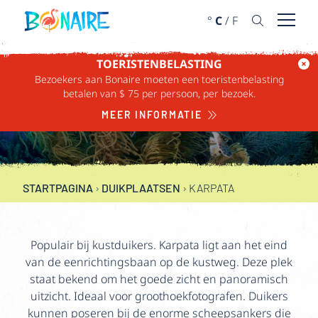
DOORGAAN NAAR ARTIKEL
°
C
/
F
Menu 
TOERISTENBELASTING
Bezoekers aan Bonaire moeten een toeristenbelasting
KARPATA
betalen van $ 75 per persoon, per bezoek.
MEER INFORMATIE
6-30 METER (20-100 VOET)
STARTPAGINA
›
DUIKPLAATSEN
›
KARPATA
Populair bij kustduikers. Karpata ligt aan het eind
van de eenrichtingsbaan op de kustweg. Deze plek
staat bekend om het goede zicht en panoramisch
uitzicht. Ideaal voor groothoekfotografen. Duikers
kunnen poseren bij de enorme scheepsankers die