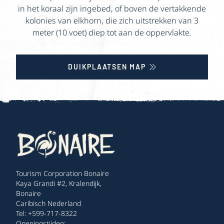
in het koraal zijn ingebed, of boven de vertakkende
kolonies van elkhorn, die zich uitstrekken van 3
meter (10 voet) diep tot aan de oppervlakte.
DUIKPLAATSEN MAP
Tourism Corporation Bonaire
Kaya Grandi #2, Kralendijk,
Bonaire
Caribisch Nederland
Tel: +599-717-8322
Openingstijden: