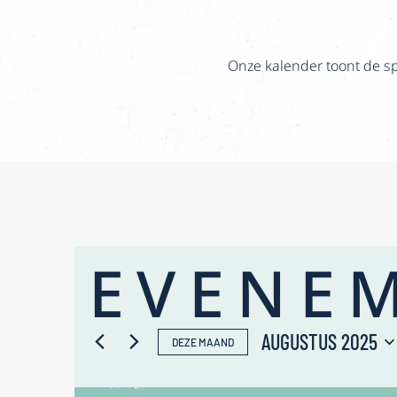
Onze kalender toont de s
EVENE
AUGUSTUS 2025
DEZE MAAND
Selecteer
KALENDER
een