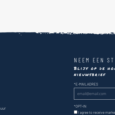
NEEM EEN ST
Blijf op de ho
nieuwsbrief
Nieuwsbrief
*
E-MAILADRES
*
OPT-IN
 uur
I agree to receive mark