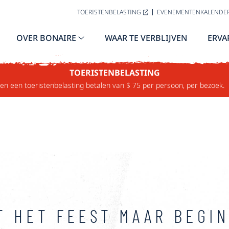
TOERISTENBELASTING
EVENEMENTENKALENDE
OVER BONAIRE
WAAR TE VERBLIJVEN
ERVA
EMENTENKAL
TOERISTENBELASTING
n een toeristenbelasting betalen van $ 75 per persoon, per bezoek.
T HET FEEST MAAR BEGI