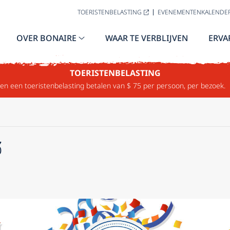
TOERISTENBELASTING
EVENEMENTENKALENDE
OVER BONAIRE
WAAR TE VERBLIJVEN
ERVA
TOERISTENBELASTING
n een toeristenbelasting betalen van $ 75 per persoon, per bezoek.
3