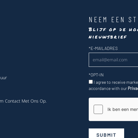
NEEM EEN ST
Blijf op de ho
nieuwsbrief
Nieuwsbrief
*
E-MAILADRES
*
OPT-IN
 uur
I agree to receive mark
accordance with our
Priva
m Contact Met Ons Op
.
SUBMIT