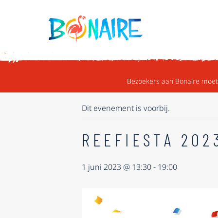
DOORGAAN NAAR ARTIKEL
« ALLE EVENEMENTEN
Bezoekers aan Bonaire moete
Dit evenement is voorbij.
REEFIESTA 202
1 juni 2023 @ 13:30
-
19:00