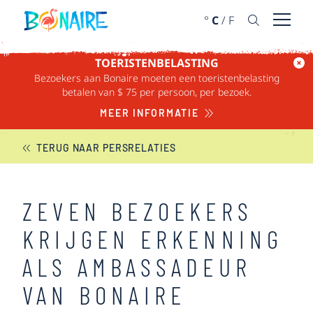
DOORGAAN NAAR ARTIKEL
°
C
/
F
Menu 
TOERISTENBELASTING
Bezoekers aan Bonaire moeten een toeristenbelasting
BONAIRE NIEUWS
betalen van $ 75 per persoon, per bezoek.
MEER INFORMATIE
TERUG NAAR PERSRELATIES
ZEVEN BEZOEKERS
KRIJGEN ERKENNING
ALS AMBASSADEUR
VAN BONAIRE