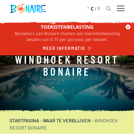
DOORGAAN NAAR ARTIKEL
°
C
/
F
Menu 
TOERISTENBELASTING
Bezoekers aan Bonaire moeten een toeristenbelasting
betalen van $ 75 per persoon, per bezoek.
MEER INFORMATIE
WINDHOEK RESORT
BONAIRE
STARTPAGINA
›
WAAR TE VERBLIJVEN
›
WINDHOEK
RESORT BONAIRE