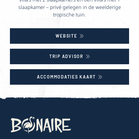
slaapkamer – privé gelegen in de weelderige
tropische tuin.
WEBSITE
TRIP ADVISOR
ACCOMMODATIES KAART