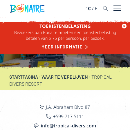
DOORGAAN NAAR ARTIKEL
°
C
/
F
Menu 
TOERISTENBELASTING
Bezoekers aan Bonaire moeten een toeristenbelasting
TROPICAL DIVERS
betalen van $ 75 per persoon, per bezoek.
RESORT
MEER INFORMATIE
STARTPAGINA
›
WAAR TE VERBLIJVEN
›
TROPICAL
DIVERS RESORT
J.A. Abraham Blvd 87
+599 717 5111
info@tropical-divers.com