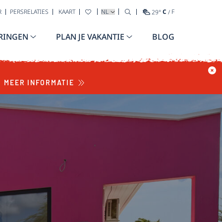
TAAL SELECTEREN
R
PERSRELATIES
KAART
29
°
C
/
F
RINGEN
PLAN JE VAKANTIE
BLOG
MEER INFORMATIE