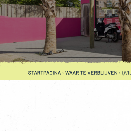
STARTPAGINA
›
WAAR TE VERBLIJVEN
›
QVI