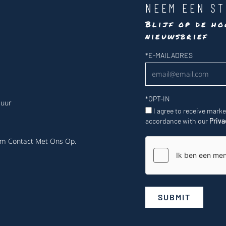
NEEM EEN ST
Blijf op de ho
nieuwsbrief
Nieuwsbrief
*
E-MAILADRES
*
OPT-IN
 uur
I agree to receive mark
accordance with our
Priva
m Contact Met Ons Op
.
SUBMIT