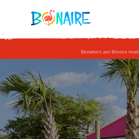
DOORGAAN NAAR ARTIKEL
Bezoekers aan Bonaire moete