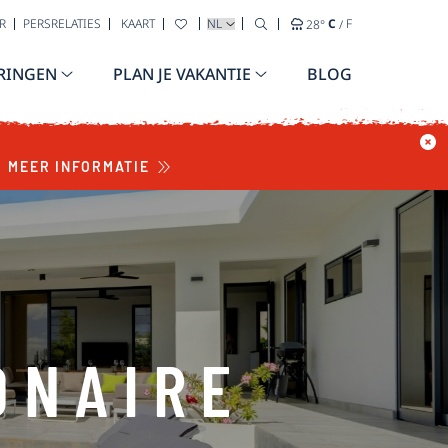
TAAL SELECTEREN
R
PERSRELATIES
KAART
28
°
C
/
F
RINGEN
PLAN JE VAKANTIE
BLOG
MEER INFORMATIE
ONAIRE