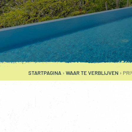
STARTPAGINA
›
WAAR TE VERBLIJVEN
›
PRI