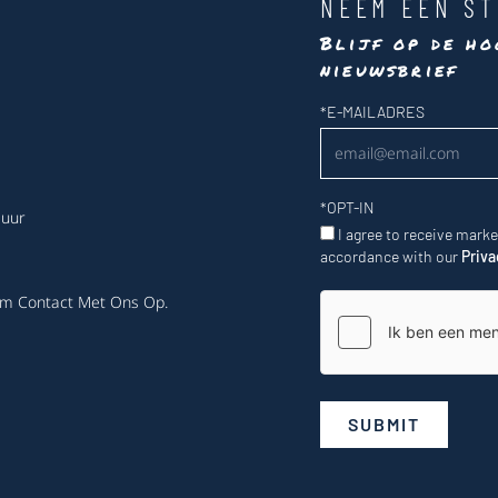
NEEM EEN ST
Blijf op de ho
nieuwsbrief
Nieuwsbrief
*
E-MAILADRES
*
OPT-IN
 uur
I agree to receive mark
accordance with our
Priva
m Contact Met Ons Op
.
SUBMIT