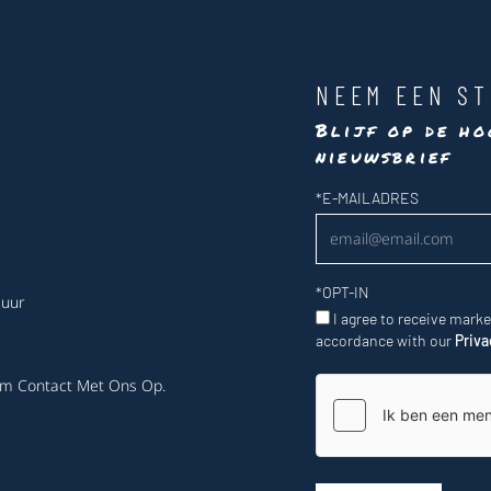
NEEM EEN ST
Blijf op de ho
nieuwsbrief
Nieuwsbrief
*
E-MAILADRES
*
OPT-IN
 uur
I agree to receive mark
accordance with our
Priva
m Contact Met Ons Op
.