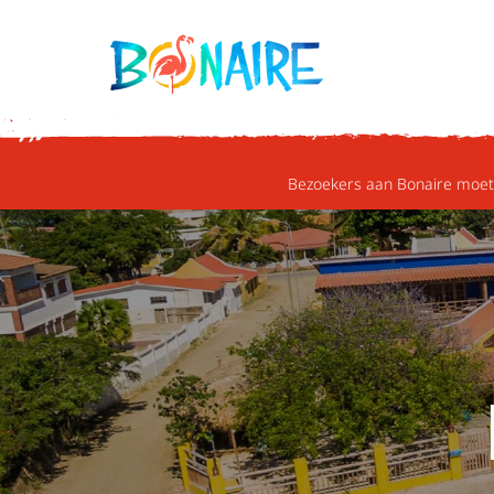
DOORGAAN NAAR ARTIKEL
Bezoekers aan Bonaire moete