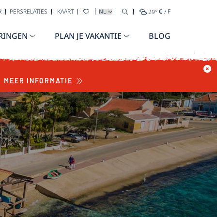
TAAL SELECTEREN
R
PERSRELATIES
KAART
29
°
C
/
F
RINGEN
PLAN JE VAKANTIE
BLOG
MEER INFORMATIE
A