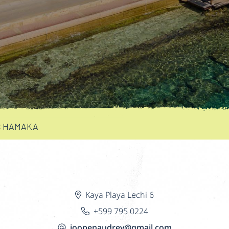
S HAMAKA
Kaya Playa Lechi 6
+599 795 0224
joopenaudrey@gmail.com