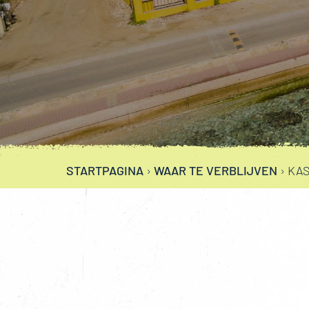
STARTPAGINA
›
WAAR TE VERBLIJVEN
›
KA