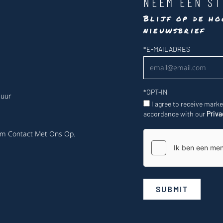
NEEM EEN ST
Blijf op de ho
nieuwsbrief
Nieuwsbrief
*
E-MAILADRES
*
OPT-IN
 uur
I agree to receive mark
accordance with our
Priva
m Contact Met Ons Op
.
SUBMIT