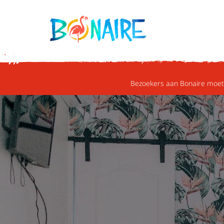
DOORGAAN NAAR ARTIKEL
Bezoekers aan Bonaire moete