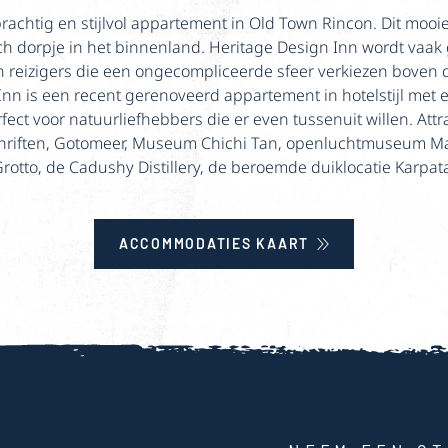
rachtig en stijlvol appartement in Old Town Rincon. Dit mooie
sch dorpje in het binnenland. Heritage Design Inn wordt vaak
 reizigers die een ongecompliceerde sfeer verkiezen boven d
Inn is een recent gerenoveerd appartement in hotelstijl met 
erfect voor natuurliefhebbers die er even tussenuit willen. Attr
hriften, Gotomeer, Museum Chichi Tan, openluchtmuseum Man
otto, de Cadushy Distillery, de beroemde duiklocatie Karpat
ACCOMMODATIES KAART