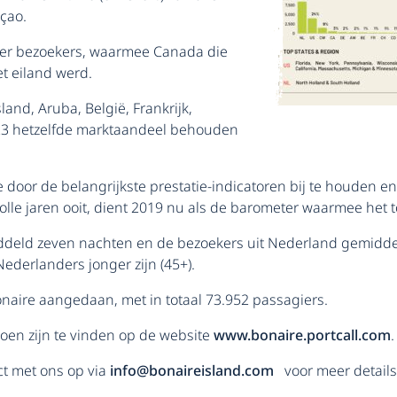
çao.
ver bezoekers, waarmee Canada die
t eiland werd.
nd, Aruba, België, Frankrijk,
023 hetzelfde marktaandeel behouden
 door de belangrijkste prestatie-indicatoren bij te houden en
lle jaren ooit, dient 2019 nu als de barometer waarmee het
ddeld zeven nachten en de bezoekers uit Nederland gemiddel
Nederlanders jonger zijn (45+).
aire aangedaan, met in totaal 73.952 passagiers.
oen zijn te vinden op de website
www.bonaire.portcall.com
.
t met ons op via
info@bonaireisland.com
voor meer details 