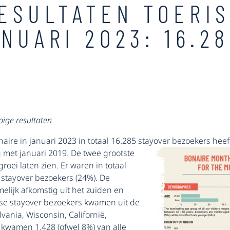
ESULTATEN TOERI
ANUARI 2023: 16.2
pige resultaten
aire in januari 2023 in totaal 16.285 stayover bezoekers heef
g met januari 2019. De twee grootste
ei laten zien. Er waren in totaal
stayover bezoekers (24%). De
lijk afkomstig uit het zuiden en
e stayover bezoekers kwamen uit de
vania, Wisconsin, Californië,
kwamen 1.428 (ofwel 8%) van alle