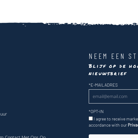
NEEM EEN ST
Blijf op de ho
nieuwsbrief
Nieuwsbrief
*
E-MAILADRES
*
OPT-IN
 uur
I agree to receive mark
accordance with our
Priva
m Contact Met Ons Op
.