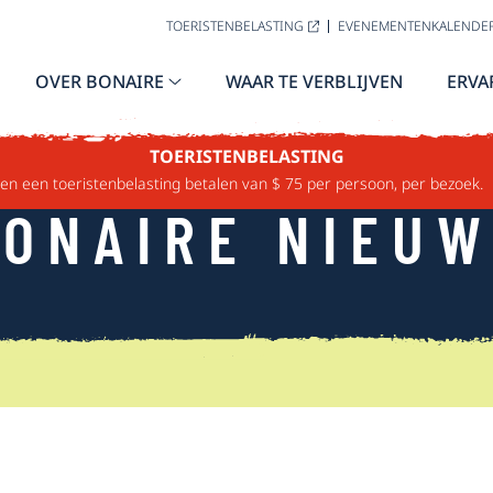
TOERISTENBELASTING
EVENEMENTENKALENDE
OVER BONAIRE
WAAR TE VERBLIJVEN
ERVA
TOERISTENBELASTING
n een toeristenbelasting betalen van $ 75 per persoon, per bezoek.
ONAIRE NIEU