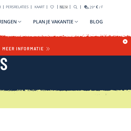
TAAL SELECTEREN
R
PERSRELATIES
KAART
29
°
C
/
F
RINGEN
PLAN JE VAKANTIE
BLOG
MEER INFORMATIE
WS