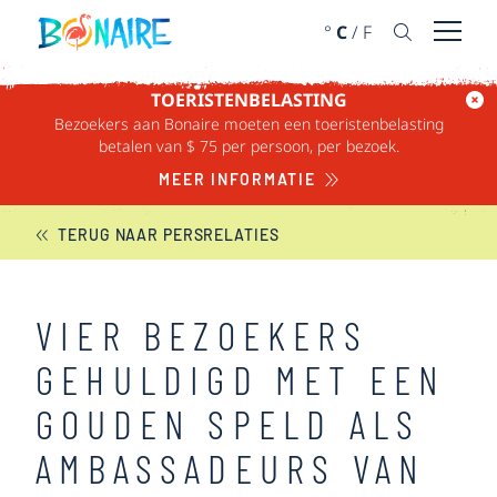
DOORGAAN NAAR ARTIKEL
°
C
/
F
Menu 
TOERISTENBELASTING
Bezoekers aan Bonaire moeten een toeristenbelasting
BONAIRE NIEUWS
betalen van $ 75 per persoon, per bezoek.
MEER INFORMATIE
TERUG NAAR PERSRELATIES
VIER BEZOEKERS
GEHULDIGD MET EEN
GOUDEN SPELD ALS
AMBASSADEURS VAN