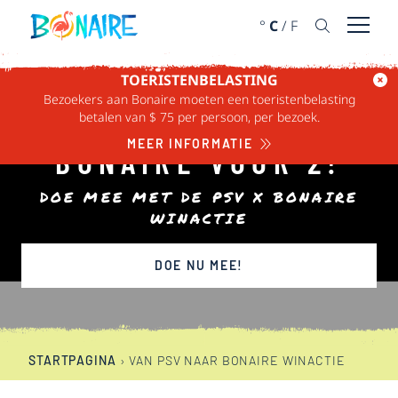
DOORGAAN NAAR ARTIKEL
°
C
/
F
Menu 
TOERISTENBELASTING
Bezoekers aan Bonaire moeten een toeristenbelasting
WIN EEN TRIP NAAR
betalen van $ 75 per persoon, per bezoek.
MEER INFORMATIE
BONAIRE VOOR 2!
DOE MEE MET DE PSV X BONAIRE
WINACTIE
DOE NU MEE!
STARTPAGINA
›
VAN PSV NAAR BONAIRE WINACTIE