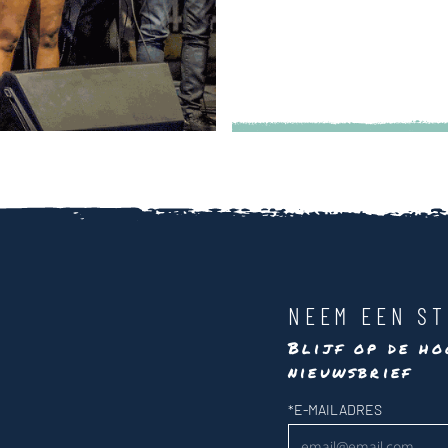
NEEM EEN ST
Blijf op de ho
nieuwsbrief
Nieuwsbrief
*
E-MAILADRES