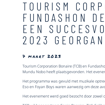
TOURISM CORP
FUNDASHON D
EEN SUCCESVO
2023 GEORGAN
7 maart 2023
Tourism Corporation Bonaire (TCB) en Fundasho
Mundu Nobo heeft plaatsgevonden. Het evenemen
Het programma was gevuld met muzikale optre
Eso en Foyan Boys waren aanwezig om deze avo
Het evenement werd goed bezocht door zowel o