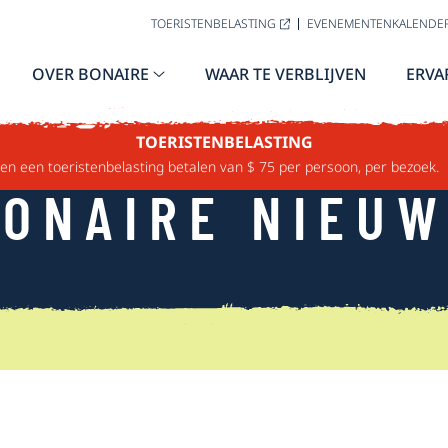
TOERISTENBELASTING
EVENEMENTENKALENDE
OVER BONAIRE
WAAR TE VERBLIJVEN
ERVA
TOERISTENBELASTING
n een toeristenbelasting betalen van $ 75 per persoon, per bezoek.
ONAIRE NIEU