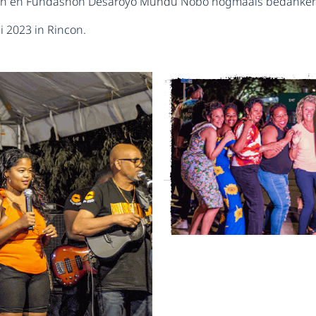
libon en Fundashon Desaroyo Mundu Nobo nogmaals bedanken 
i 2023 in Rincon.