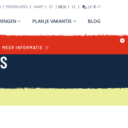
TAAL SELECTEREN
R
PERSRELATIES
KAART
28
°
C
/
F
RINGEN
PLAN JE VAKANTIE
BLOG
MEER INFORMATIE
WS