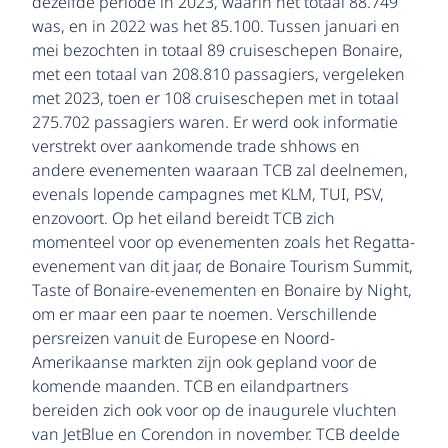
dezelfde periode in 2023, waarin het totaal 88.749
was, en in 2022 was het 85.100. Tussen januari en
mei bezochten in totaal 89 cruiseschepen Bonaire,
met een totaal van 208.810 passagiers, vergeleken
met 2023, toen er 108 cruiseschepen met in totaal
275.702 passagiers waren. Er werd ook informatie
verstrekt over aankomende trade shhows en
andere evenementen waaraan TCB zal deelnemen,
evenals lopende campagnes met KLM, TUI, PSV,
enzovoort. Op het eiland bereidt TCB zich
momenteel voor op evenementen zoals het Regatta-
evenement van dit jaar, de Bonaire Tourism Summit,
Taste of Bonaire-evenementen en Bonaire by Night,
om er maar een paar te noemen. Verschillende
persreizen vanuit de Europese en Noord-
Amerikaanse markten zijn ook gepland voor de
komende maanden. TCB en eilandpartners
bereiden zich ook voor op de inaugurele vluchten
van JetBlue en Corendon in november. TCB deelde