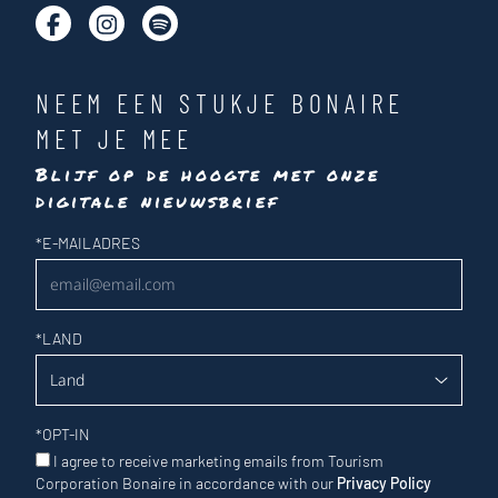
NEEM EEN STUKJE BONAIRE
MET JE MEE
Blijf op de hoogte met onze
digitale nieuwsbrief
Nieuwsbrief
*
E-MAILADRES
*
LAND
*
OPT-IN
I agree to receive marketing emails from Tourism
Corporation Bonaire in accordance with our
Privacy Policy