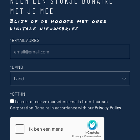
NEEM EEN STUKJE BONAIRE
MET JE MEE
Blijf op de hoogte met onze
digitale nieuwsbrief
Nieuwsbrief
*
E-MAILADRES
*
LAND
*
OPT-IN
I agree to receive marketing emails from Tourism
Corporation Bonaire in accordance with our
Privacy Policy