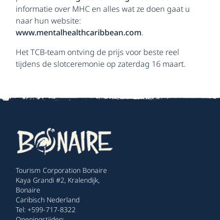
informatie over MHC en alles wat ze doen gaat u
naar hun website:
www.mentalhealthcaribbean.com
.
Het TCB-team ontving de prijs voor beste reel
tijdens de slotceremonie op zaterdag 16 maart.
Tourism Corporation Bonaire
Kaya Grandi #2, Kralendijk,
Bonaire
Caribisch Nederland
Tel: +599-717-8322
Openingstijden: