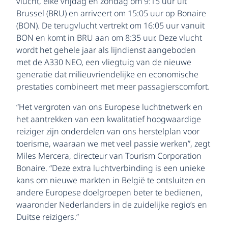
vlucht, elke vrijdag en zondag om 9:15 uur uit
Brussel (BRU) en arriveert om 15:05 uur op Bonaire
(BON). De terugvlucht vertrekt om 16:05 uur vanuit
BON en komt in BRU aan om 8:35 uur. Deze vlucht
wordt het gehele jaar als lijndienst aangeboden
met de A330 NEO, een vliegtuig van de nieuwe
generatie dat milieuvriendelijke en economische
prestaties combineert met meer passagierscomfort.
“Het vergroten van ons Europese luchtnetwerk en
het aantrekken van een kwalitatief hoogwaardige
reiziger zijn onderdelen van ons herstelplan voor
toerisme, waaraan we met veel passie werken”, zegt
Miles Mercera, directeur van Tourism Corporation
Bonaire. “Deze extra luchtverbinding is een unieke
kans om nieuwe markten in België te ontsluiten en
andere Europese doelgroepen beter te bedienen,
waaronder Nederlanders in de zuidelijke regio’s en
Duitse reizigers.”