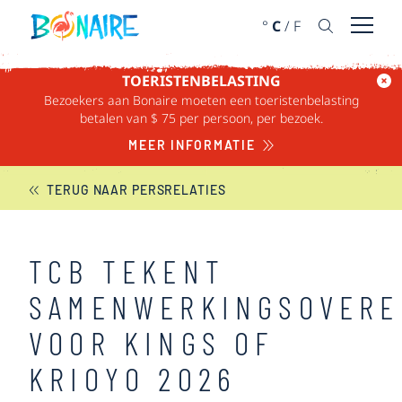
DOORGAAN NAAR ARTIKEL
°
C
/
F
Menu 
TOERISTENBELASTING
Bezoekers aan Bonaire moeten een toeristenbelasting
BONAIRE NIEUWS
betalen van $ 75 per persoon, per bezoek.
MEER INFORMATIE
TERUG NAAR PERSRELATIES
TCB TEKENT
SAMENWERKINGSOVERE
VOOR KINGS OF
KRIOYO 2026