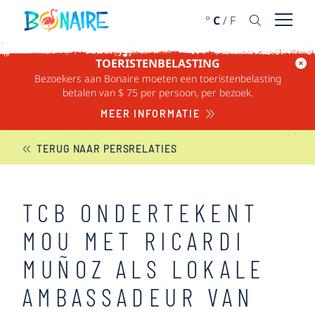
DOORGAAN NAAR ARTIKEL
°
C
/
F
Menu 
TOERISTENBELASTING
Bezoekers aan Bonaire moeten een toeristenbelasting
BONAIRE NIEUWS
betalen van $ 75 per persoon, per bezoek.
MEER INFORMATIE
TERUG NAAR PERSRELATIES
TCB ONDERTEKENT
MOU MET RICARDI
MUÑOZ ALS LOKALE
AMBASSADEUR VAN