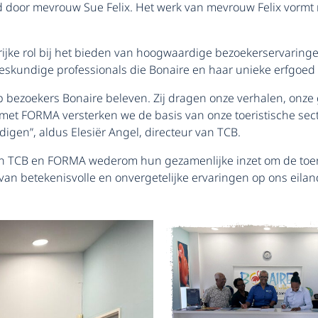
ld door mevrouw Sue Felix. Het werk van mevrouw Felix vormt
ijke rol bij het bieden van hoogwaardige bezoekerservaringe
deskundige professionals die Bonaire en haar unieke erfgoe
op bezoekers Bonaire beleven. Zij dragen onze verhalen, on
et FORMA versterken we de basis van onze toeristische secto
digen”, aldus Elesiër Angel, directeur van TCB.
TCB en FORMA wederom hun gezamenlijke inzet om de toerist
s van betekenisvolle en onvergetelijke ervaringen op ons eila