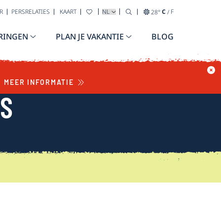
TAAL SELECTEREN
R
PERSRELATIES
KAART
28
°
C
/
F
RINGEN
PLAN JE VAKANTIE
BLOG
MEER INFORMATIE
WS