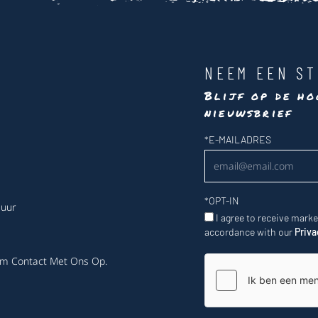
NEEM EEN ST
Blijf op de ho
nieuwsbrief
Nieuwsbrief
*
E-MAILADRES
*
OPT-IN
 uur
I agree to receive mark
accordance with our
Priva
m Contact Met Ons Op
.