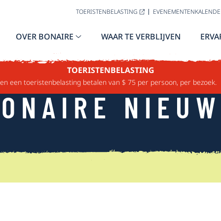
TOERISTENBELASTING
EVENEMENTENKALENDE
OVER BONAIRE
WAAR TE VERBLIJVEN
ERVA
TOERISTENBELASTING
n een toeristenbelasting betalen van $ 75 per persoon, per bezoek.
ONAIRE NIEU