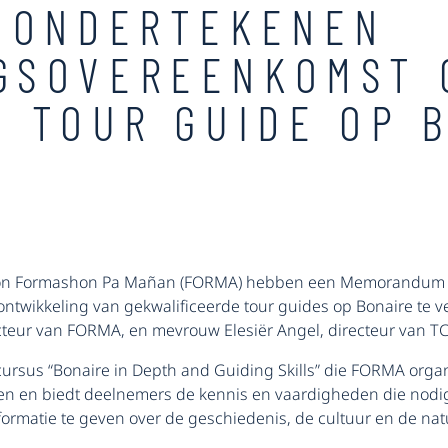
A ONDERTEKENEN
GSOVEREENKOMST 
N TOUR GUIDE OP 
shon Formashon Pa Mañan (FORMA) hebben een Memorandum 
ntwikkeling van gekwalificeerde tour guides op Bonaire te 
cteur van FORMA, en mevrouw Elesiër Angel, directeur van TC
sus “Bonaire in Depth and Guiding Skills” die FORMA organi
 en biedt deelnemers de kennis en vaardigheden die nodig
formatie te geven over de geschiedenis, de cultuur en de nat