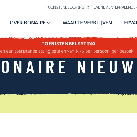
TOERISTENBELASTING
EVENEMENTENKALENDE
OVER BONAIRE
WAAR TE VERBLIJVEN
ERVA
TOERISTENBELASTING
n een toeristenbelasting betalen van $ 75 per persoon, per bezoek.
ONAIRE NIEU