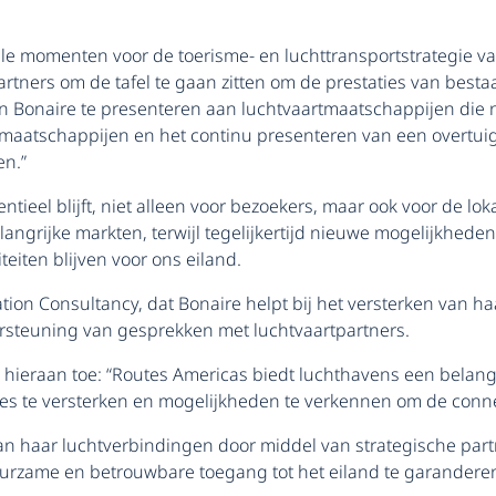
le momenten voor de toerisme- en luchttransportstrategie van
partners om de tafel te gaan zitten om de prestaties van bes
an Bonaire te presenteren aan luchtvaartmaatschappijen die n
tmaatschappijen en het continu presenteren van een overtuig
en.”
ntieel blijft, niet alleen voor bezoekers, maar ook voor de l
angrijke markten, terwijl tegelijkertijd nieuwe mogelijkhede
teiten blijven voor ons eiland.
tion Consultancy, dat Bonaire helpt bij het versterken van 
ersteuning van gesprekken met luchtvaartpartners.
hieraan toe: “Routes Americas biedt luchthavens een belangri
es te versterken en mogelijkheden te verkennen om de connect
en van haar luchtverbindingen door middel van strategische 
urzame en betrouwbare toegang tot het eiland te garanderen 