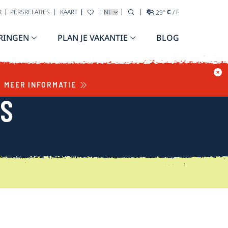
TAAL SELECTEREN
R
PERSRELATIES
KAART
29
°
C
/
F
RINGEN
PLAN JE VAKANTIE
BLOG
MEER INFORMATIE
WS