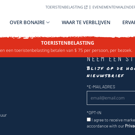
TOERISTENBELASTING
EVENEMENTENKALENDE
OVER BONAIRE
WAAR TE VERBLIJVEN
ERVA
TOERISTENBELASTING
n een toeristenbelasting betalen van $ 75 per persoon, per bezoek.
NEEM EEN ST
Blijf op de ho
nieuwsbrief
Nieuwsbrief
*
E-MAILADRES
*
OPT-IN
 uur
I agree to receive mark
accordance with our
Priva