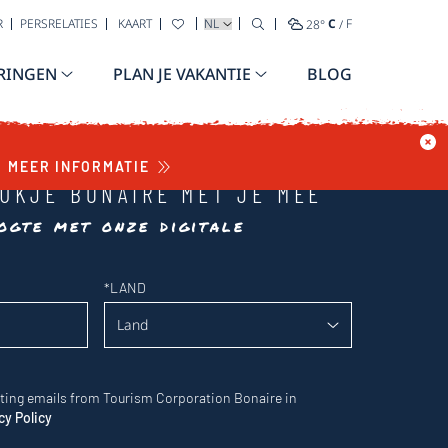
TAAL SELECTEREN
R
PERSRELATIES
KAART
28
°
C
/
F
RINGEN
PLAN JE VAKANTIE
BLOG
MEER INFORMATIE
UKJE BONAIRE MET JE MEE
ogte met onze digitale
*
LAND
eting emails from Tourism Corporation Bonaire in
cy Policy