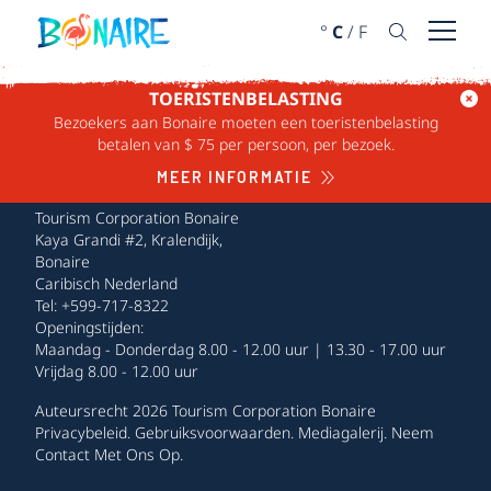
DOORGAAN NAAR ARTIKEL
°
C
/
F
Menu 
TOERISTENBELASTING
Bezoekers aan Bonaire moeten een toeristenbelasting
betalen van $ 75 per persoon, per bezoek.
MEER INFORMATIE
Tourism Corporation Bonaire
Kaya Grandi #2, Kralendijk,
Bonaire
Caribisch Nederland
Tel: +599-717-8322
Openingstijden:
Maandag - Donderdag 8.00 - 12.00 uur | 13.30 - 17.00 uur
Vrijdag 8.00 - 12.00 uur
Auteursrecht 2026 Tourism Corporation Bonaire
Privacybeleid
.
Gebruiksvoorwaarden
.
Mediagalerij
.
Neem
Contact Met Ons Op
.