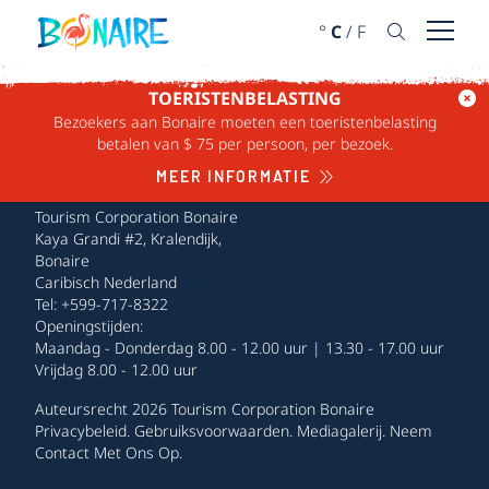
DOORGAAN NAAR ARTIKEL
°
C
/
F
Menu 
TOERISTENBELASTING
Bezoekers aan Bonaire moeten een toeristenbelasting
betalen van $ 75 per persoon, per bezoek.
MEER INFORMATIE
Tourism Corporation Bonaire
Kaya Grandi #2, Kralendijk,
Bonaire
Caribisch Nederland
Tel: +599-717-8322
Openingstijden:
Maandag - Donderdag 8.00 - 12.00 uur | 13.30 - 17.00 uur
Vrijdag 8.00 - 12.00 uur
Auteursrecht 2026 Tourism Corporation Bonaire
Privacybeleid
.
Gebruiksvoorwaarden
.
Mediagalerij
.
Neem
Contact Met Ons Op
.