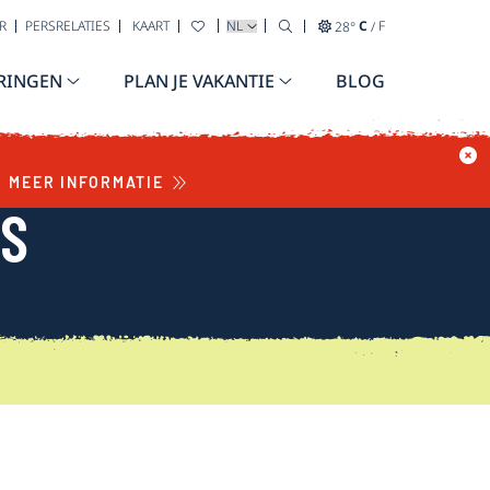
TAAL SELECTEREN
R
PERSRELATIES
KAART
28
°
C
/
F
RINGEN
PLAN JE VAKANTIE
BLOG
MEER INFORMATIE
WS