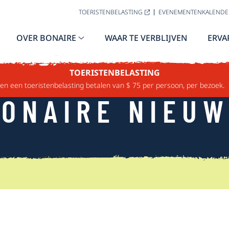
TOERISTENBELASTING
EVENEMENTENKALENDE
OVER BONAIRE
WAAR TE VERBLIJVEN
ERVA
TOERISTENBELASTING
n een toeristenbelasting betalen van $ 75 per persoon, per bezoek.
ONAIRE NIEU