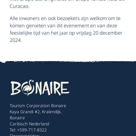
Curacao.
Alle inwoners en ook bezoekers zijn welkom om te
komen genieten van dit evenement en van deze
feestelijke tijd van het jaar op vrijdag 20 december
2024.
Tourism Corporation Bonaire
Kaya Grandi #2, Kralendijk,
Bonaire
Caribisch Nederland
Tel: +599-717-8322
Openingstijden: