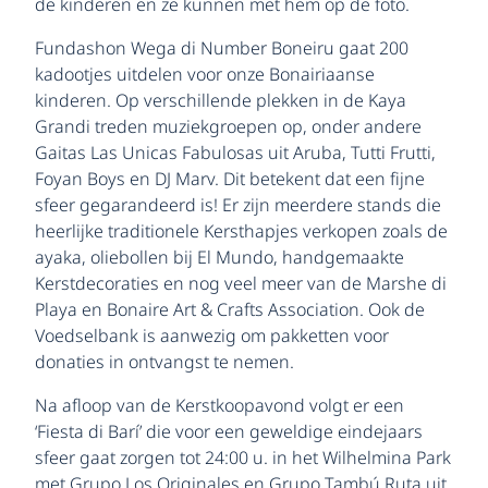
de kinderen en ze kunnen met hem op de foto.
Fundashon Wega di Number Boneiru gaat 200
kadootjes uitdelen voor onze Bonairiaanse
kinderen. Op verschillende plekken in de Kaya
Grandi treden muziekgroepen op, onder andere
Gaitas Las Unicas Fabulosas uit Aruba, Tutti Frutti,
Foyan Boys en DJ Marv. Dit betekent dat een fijne
sfeer gegarandeerd is! Er zijn meerdere stands die
heerlijke traditionele Kersthapjes verkopen zoals de
ayaka, oliebollen bij El Mundo, handgemaakte
Kerstdecoraties en nog veel meer van de Marshe di
Playa en Bonaire Art & Crafts Association. Ook de
Voedselbank is aanwezig om pakketten voor
donaties in ontvangst te nemen.
Na afloop van de Kerstkoopavond volgt er een
‘Fiesta di Barí’ die voor een geweldige eindejaars
sfeer gaat zorgen tot 24:00 u. in het Wilhelmina Park
met Grupo Los Originales en Grupo Tambú Ruta uit