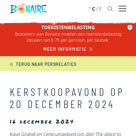
DOORGAAN NAAR ARTIKEL
°
C
/
F
Menu 
TOERISTENBELASTING
Bezoekers aan Bonaire moeten een toeristenbelasting
BONAIRE NIEUWS
betalen van $ 75 per persoon, per bezoek.
MEER INFORMATIE
TERUG NAAR PERSRELATIES
KERSTKOOPAVOND OP
20 DECEMBER 2024
16 december 2024
Kaya Grandi en Centrumgebied zijn dan ‘The place to