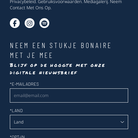
Privacybeleid
.
Gebruiksvoorwaarden
.
Mediagalerij
.
Neem
Contact Met Ons Op
.
NEEM EEN STUKJE BONAIRE
MET JE MEE
Blijf op de hoogte met onze
digitale nieuwsbrief
Nieuwsbrief
*
E-MAILADRES
*
LAND
*
OPT-IN