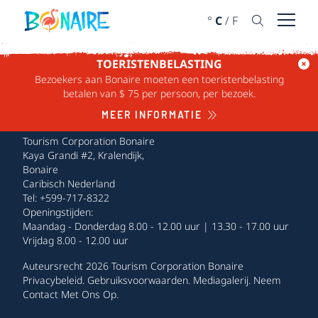
DOORGAAN NAAR ARTIKEL
°
C
/
F
Menu 
TOERISTENBELASTING
Bezoekers aan Bonaire moeten een toeristenbelasting
betalen van $ 75 per persoon, per bezoek.
MEER INFORMATIE
Tourism Corporation Bonaire
Kaya Grandi #2, Kralendijk,
Bonaire
Caribisch Nederland
Tel: +599-717-8322
Openingstijden:
Maandag - Donderdag 8.00 - 12.00 uur | 13.30 - 17.00 uur
Vrijdag 8.00 - 12.00 uur
Auteursrecht 2026 Tourism Corporation Bonaire
Privacybeleid
.
Gebruiksvoorwaarden
.
Mediagalerij
.
Neem
Contact Met Ons Op
.